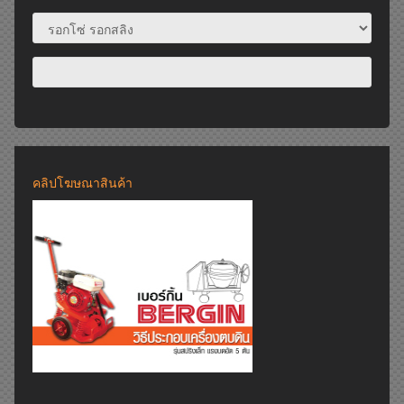
คลิปโฆษณาสินค้า